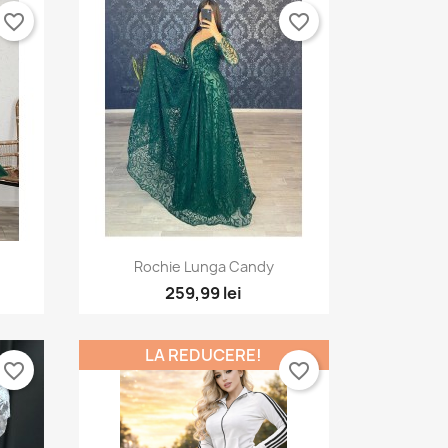
favorite_border
favorite_border
a
Vizualizare rapida

Rochie Lunga Candy
259,99 lei
LA REDUCERE!
favorite_border
favorite_border