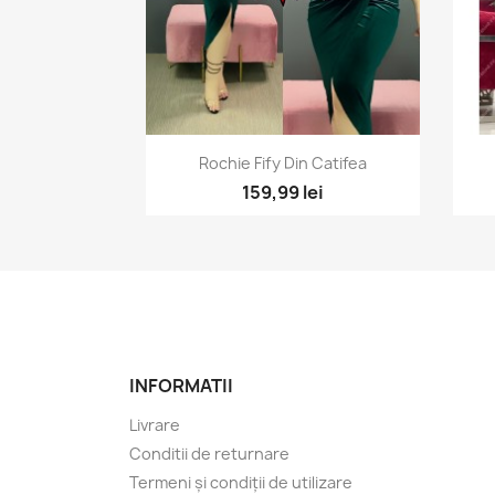
Vizualizare rapida

Rochie Fify Din Catifea
+1
159,99 lei
INFORMATII
Livrare
Conditii de returnare
Termeni și condiții de utilizare