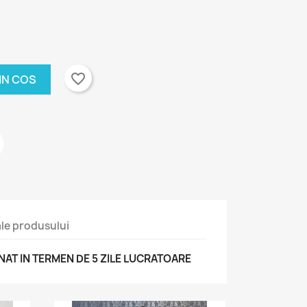
favorite_border
IN COS
 ale produsului
T IN TERMEN DE 5 ZILE LUCRATOARE