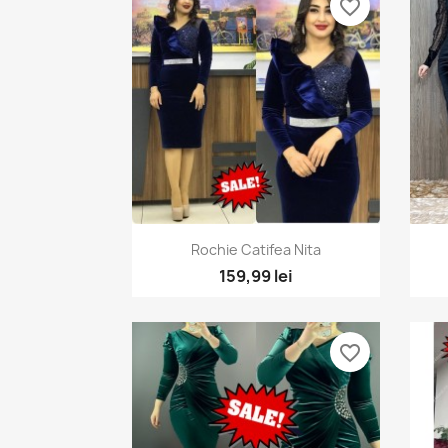
favorite_border
Vizualizare rapida

Rochie Catifea Nita
+1
159,99 lei
favorite_border