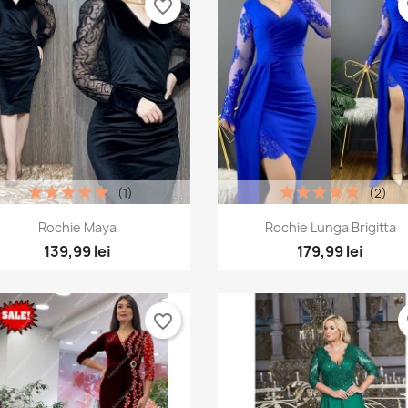
favorite_border
fa
(1)
(2)
Vizualizare rapida
Vizualizare rapida


Rochie Maya
Rochie Lunga Brigitta
+
139,99 lei
179,99 lei
favorite_border
fa