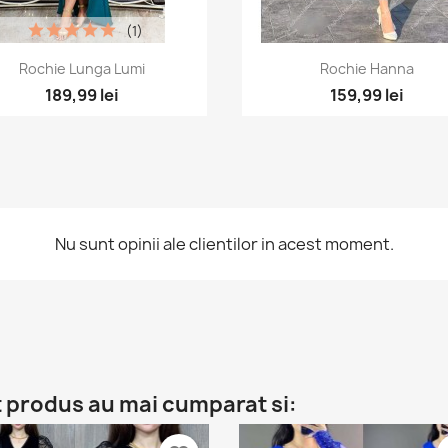
(1)
Vizualizare rapida
Vizualizare rapid


Rochie Lunga Lumi
Rochie Hanna
189,99 lei
159,99 lei
Nu sunt opinii ale clientilor in acest moment.
t produs au mai cumparat si: