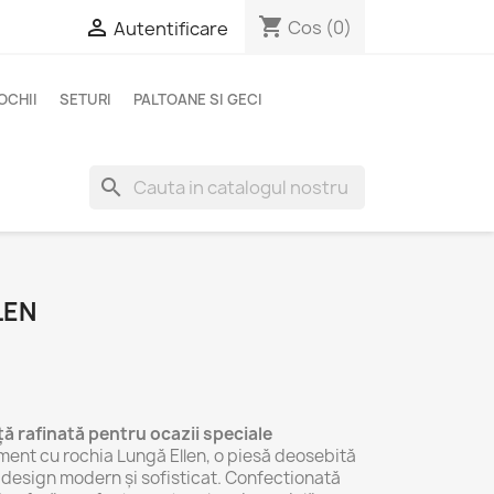
shopping_cart

Cos
(0)
Autentificare
OCHII
SETURI
PALTOANE SI GECI
search
LEN
ță rafinată pentru ocazii speciale
ment cu rochia Lungă Ellen, o piesă deosebită
 design modern și sofisticat. Confectionată