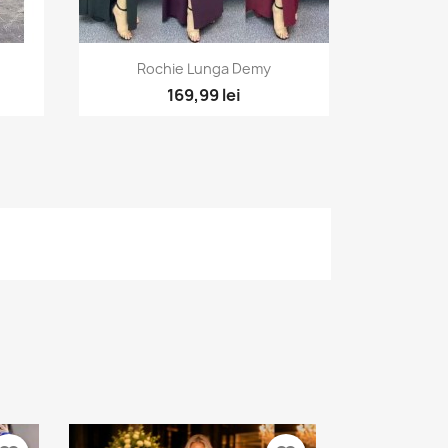
a
Vizualizare rapida

Rochie Lunga Demy
169,99 lei