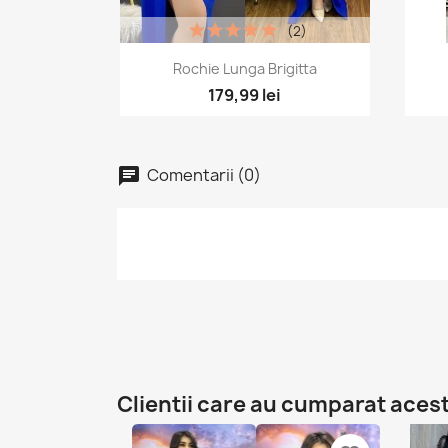
(2)
Vizualizare rapida

Rochie Lunga Brigitta
+1
179,99 lei
Comentarii (0)
Clientii care au cumparat aces