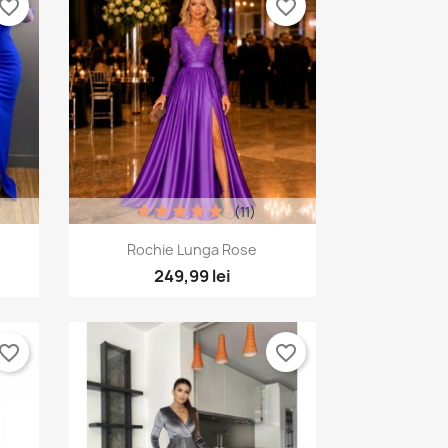
vorite_border
favorite_border
(11)
Vizualizare rapida

Rochie Lunga Rose
1
+4
249,99 lei
vorite_border
favorite_border