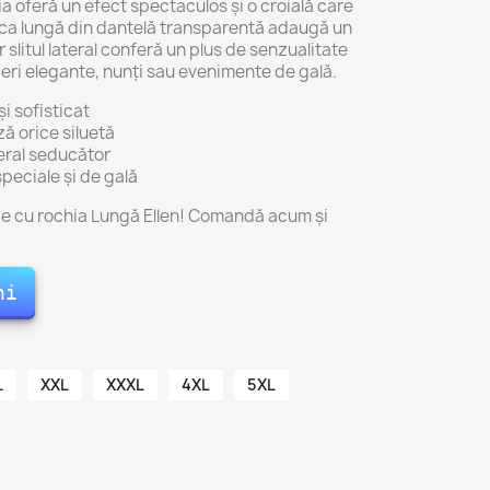
ia oferă un efect spectaculos și o croială care
eca lungă din dantelă transparentă adaugă un
r slitul lateral conferă un plus de senzualitate
eceri elegante, nunți sau evenimente de gală.
i sofisticat
ă orice siluetă
ateral seducător
peciale și de gală
azie cu rochia Lungă Ellen! Comandă acum și
ni
L
XXL
XXXL
4XL
5XL