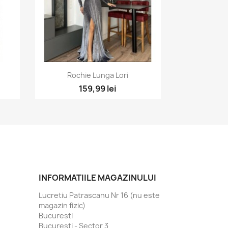
Vizualizare rapida

Rochie Lunga Lori
3
159,99 lei
INFORMATIILE MAGAZINULUI
Lucretiu Patrascanu Nr 16 (nu este
magazin fizic)
Bucuresti
Bucuresti - Sector 3