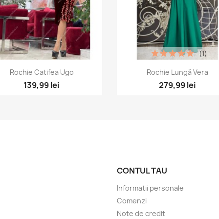
(1)
Vizualizare rapida
Vizualizare rapida


Rochie Catifea Ugo
Rochie Lungă Vera
+
139,99 lei
279,99 lei
CONTUL TAU
Informatii personale
Comenzi
Note de credit