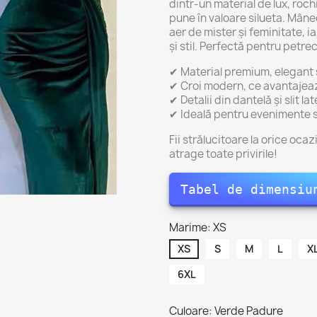
dintr-un material de lux, roch
pune în valoare silueta. Mân
aer de mister și feminitate, ia
și stil. Perfectă pentru petr
✔ Material premium, elegant ș
✔ Croi modern, ce avantajeaz
✔ Detalii din dantelă și slit l
✔ Ideală pentru evenimente s
Fii strălucitoare la orice oc
atrage toate privirile!
Tabel de dimensiu
Marime: XS
XS
S
M
L
X
6XL
Culoare: Verde Padure