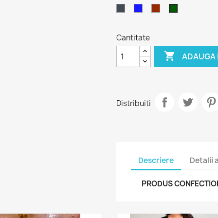
Negru
Albastru
Bordeaux
Verde
Padure
Cantitate

ADAUGA 
Distribuiti
Descriere
Detalii
PRODUS CONFECTIONA