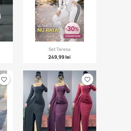
×
×
×
e.
a
Vizualizare rapida

Set Teresa
249,99 lei
favorite_border
favorite_border