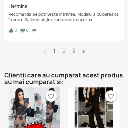
Hermina
Recomanda ,se potrivește mărimea.  Modelul si culoarea ca 
în poza.  Satinul subțire, rochia este superba 
0
0
1
2
3
Clientii care au cumparat acest produs
au mai cumparat si:
favorite_border
favorite_border