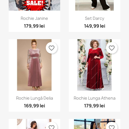
Vizualizare rapida
Vizualizare rapida


Rochie Janine
Set Darcy
179,99 lei
149,99 lei
favorite_border
favorite_border
Vizualizare rapida
Vizualizare rapida


Rochie Lungă Delia
Rochie Lunga Athena
169,99 lei
179,99 lei
favorite_border
favorite_border