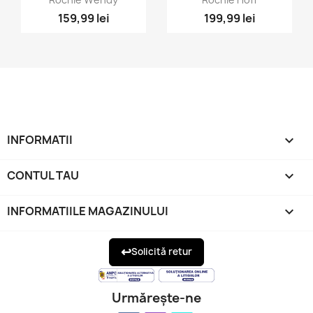
159,99 lei
199,99 lei
+1
INFORMATII

CONTUL TAU

INFORMATIILE MAGAZINULUI
keyboard_arrow_down
↩
Solicită retur
Urmărește-ne