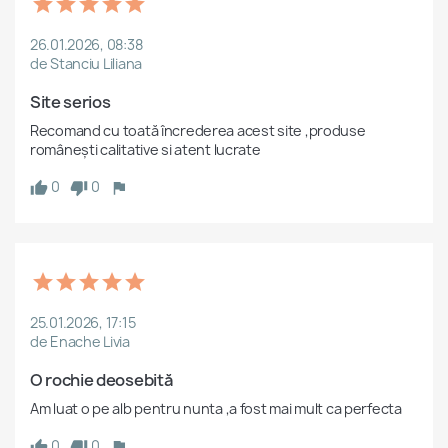
26.01.2026, 08:38
de Stanciu Liliana
Site serios
Recomand cu toată încrederea acest site ,produse 
românești calitative si atent lucrate 
0
0
25.01.2026, 17:15
de Enache Livia
O rochie deosebită
Am luat o pe alb pentru nunta ,a fost mai mult ca perfecta 
0
0