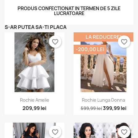
PRODUS CONFECTIONAT IN TERMEN DE 5 ZILE
LUCRATOARE
S-AR PUTEA SA-TI PLACA
LA REDUCERE!
favorite_border
favorite_border
-200,00 LEI
Vizualizare rapida
Vizualizare rapida


Rochie Amelie
Rochie Lunga Donna
+2
209,99 lei
399,99 lei
599,99 lei
favorite_border
favorite_border