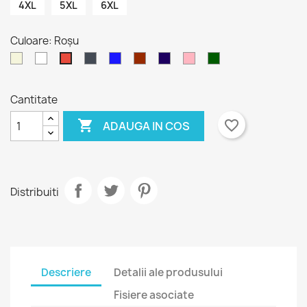
4XL
5XL
6XL
Culoare: Roșu
Bej
Alb
Negru
Albastru
Bordeaux
Mov
Roz
Verde
Roșu
prafuit
Padure
Cantitate

favorite_border
ADAUGA IN COS
Distribuiti
Descriere
Detalii ale produsului
Fisiere asociate