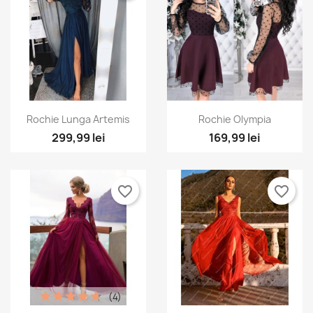
Vizualizare rapida
Vizualizare rapida


Rochie Lunga Artemis
Rochie Olympia
+2
299,99 lei
169,99 lei
favorite_border
favorite_border
(4)