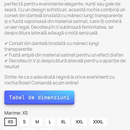
perfectă pentru evenimente elegante, nunți sau gale de
seară. Cu un design sofisticat, această rochie combină un
corset din dantelă brodată cu mâneci lungi transparente
și o fustă vaporoasă din material satinat, care îți conferă
un aer regal. Decolteul în V subliniază feminitatea, iar
despicătura laterală adaugă o notă senzuală.
✔ Corset din dantelă brodată cu mâneci lungi
transparente
✔ Fustă amplă din material satinat pentru un efect diafan
✔ Decolteu în V și despicătură laterală pentru o apariție de
neuitat
Simte-te ca o adevărată regină la orice eveniment cu
rochia Rose! Comandă acum online!
Tabel de dimensiuni
Marime: XS
XS
S
M
L
XL
XXL
XXXL