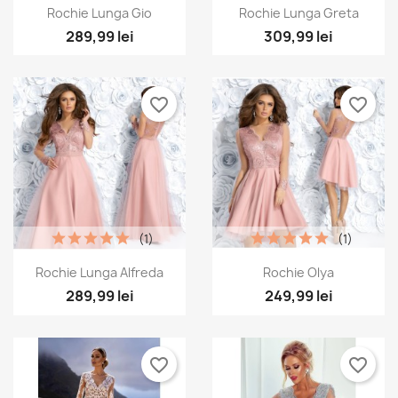
Vizualizare rapida
Vizualizare rapida


Rochie Lunga Gio
Rochie Lunga Greta
+1
289,99 lei
309,99 lei
favorite_border
favorite_border
(1)
(1)
Vizualizare rapida
Vizualizare rapida


Rochie Lunga Alfreda
Rochie Olya
289,99 lei
249,99 lei
favorite_border
favorite_border