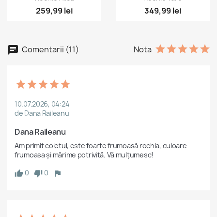
259,99 lei
349,99 lei
Comentarii (11)
Nota
10.07.2026, 04:24
de Dana Raileanu
Dana Raileanu
Am primit coletul, este foarte frumoasă rochia, culoare 
frumoasa și mărime potrivită. Vă mulțumesc!
0
0