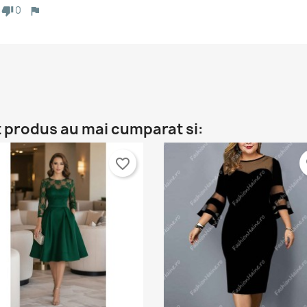
0
t produs au mai cumparat si:
favorite_border
fa