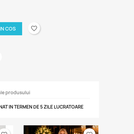
adure
favorite_border
IN COS
 ale produsului
T IN TERMEN DE 5 ZILE LUCRATOARE