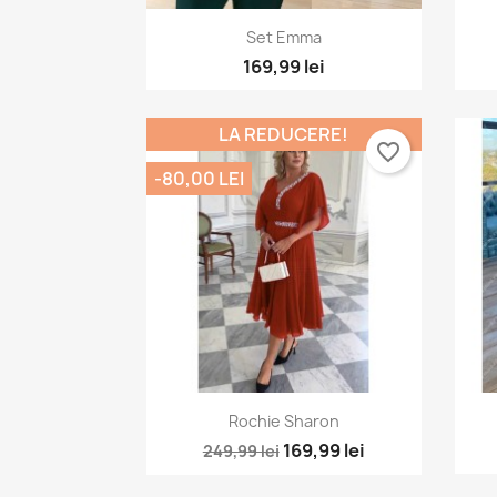
Vizualizare rapida

Set Emma
169,99 lei
LA REDUCERE!
favorite_border
-80,00 LEI
Vizualizare rapida

Rochie Sharon
169,99 lei
249,99 lei