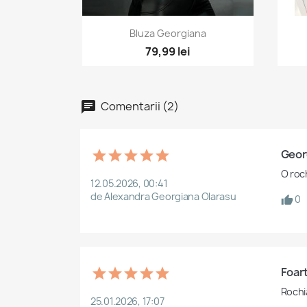
Vizualizare rapida

Bluza Georgiana
79,99 lei
Comentarii (2)
Geor
O roc
12.05.2026, 00:41
de Alexandra Georgiana Olarasu
0
Foar
Rochi
25.01.2026, 17:07