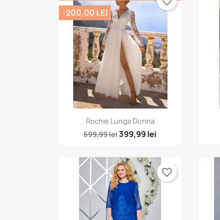
favorite_border
-200,00 LEI
Vizualizare rapida

Rochie Lunga Donna
399,99 lei
599,99 lei
favorite_border