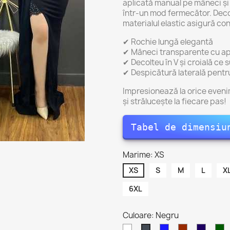
aplicată manual pe mâneci și d
într-un mod fermecător. Decol
materialul elastic asigură co
✔ Rochie lungă elegantă
✔ Mâneci transparente cu apl
✔ Decolteu în V și croială ce 
✔ Despicătură laterală pentru
Impresionează la orice eveni
și strălucește la fiecare pas!
Tabel de dimensiu
Marime: XS
XS
S
M
L
X
6XL
Culoare: Negru
Alb
Albastru
Bordeaux
Mov
V
Negru