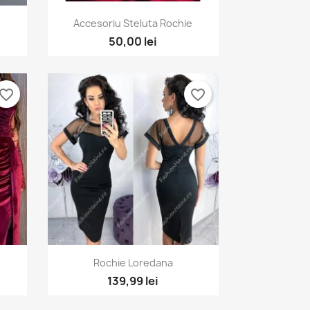
Vizualizare rapida

Accesoriu Steluta Rochie
50,00 lei
vorite_border
favorite_border
Vizualizare rapida

Rochie Loredana
139,99 lei