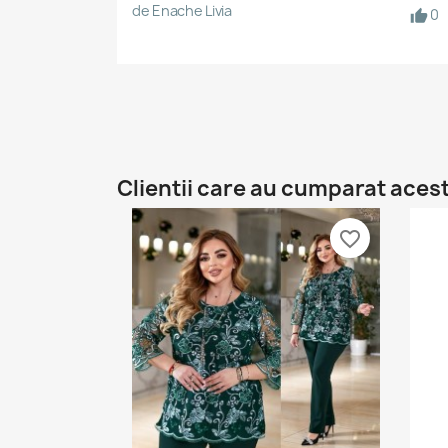
de Enache Livia
0
Clientii care au cumparat aces
favorite_border