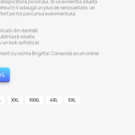
espicătura piciorului, îți va evidenția silueta
teul în V adaugă un plus de senzualitate, iar
nfort pe tot parcursul evenimentului.
icații din dantelă
subliniază silueta
 un look sofisticat
ment cu rochia Brigitta! Comandă acum online
ni
L
XXL
XXXL
4XL
5XL
erde