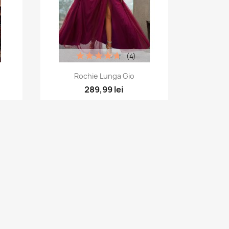
(4)
×
a
Vizualizare rapida

Rochie Lunga Gio
×
+1
289,99 lei
×
e.