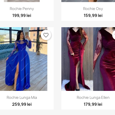
Vizualizare rapida
Vizualizare rapida


Rochie Penny
Rochie Osy
+1
199,99 lei
159,99 lei
favorite_border
fa
Vizualizare rapida
Vizualizare rapida


Rochie Lunga Mia
Rochie Lunga Ellen
259,99 lei
179,99 lei