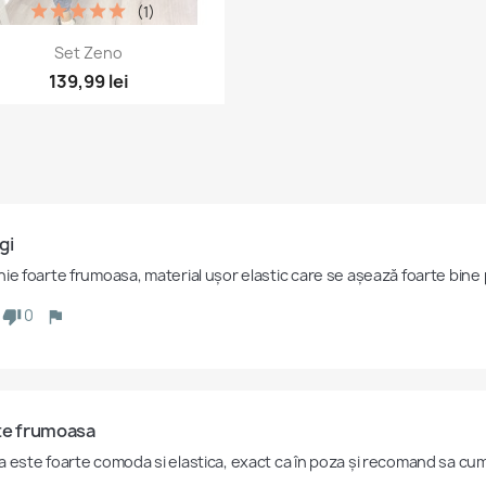
(1)
Vizualizare rapida

Set Zeno
+5
139,99 lei
gi
hie foarte frumoasa, material ușor elastic care se așează foarte bine
0
te frumoasa
a este foarte comoda si elastica, exact ca în poza și recomand sa cum