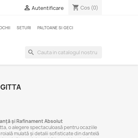
shopping_cart

Cos
(0)
Autentificare
OCHII
SETURI
PALTOANE SI GECI
search
IGITTA
ganță și Rafinament Absolut
tta, o alegere spectaculoasă pentru ocaziile
oială mulată și detalii sofisticate din dantelă