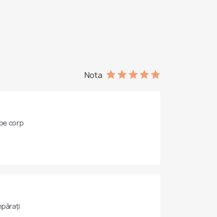
Nota
 pe corp
părați 