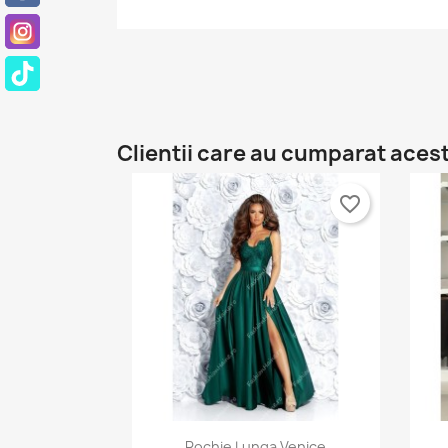
Nu
A
Ai 
add_circle_outline
Clientii care au cumparat aces
favorite_border
Vizualizare rapida

Rochie Lunga Venice