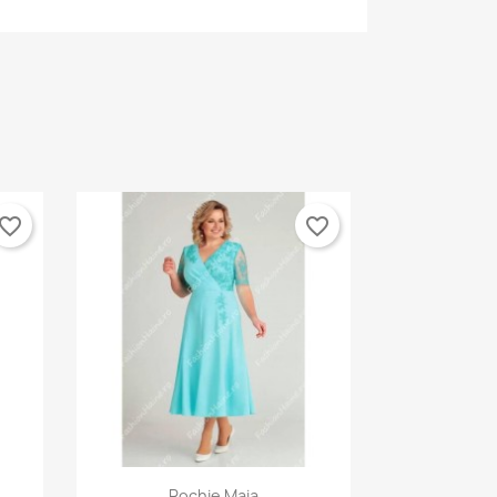
×
e.
vorite_border
favorite_border
Vizualizare rapida

Rochie Maia