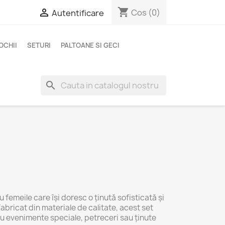
shopping_cart

Cos
(0)
Autentificare
OCHII
SETURI
PALTOANE SI GECI
search
 femeile care își doresc o ținută sofisticată și
Fabricat din materiale de calitate, acest set
u evenimente speciale, petreceri sau ținute