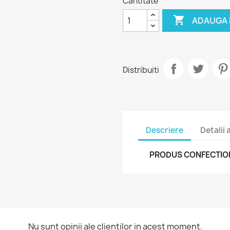
Cantitate

ADAUGA 
Distribuiti
Descriere
Detalii
PRODUS CONFECTIONA
reeaza o lista de dorinte
utentificare
Nu sunt opinii ale clientilor in acest moment.