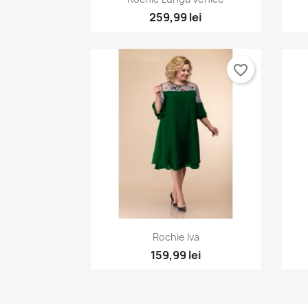
259,99 lei
favorite_border
Vizualizare rapida

Rochie Iva
+1
159,99 lei