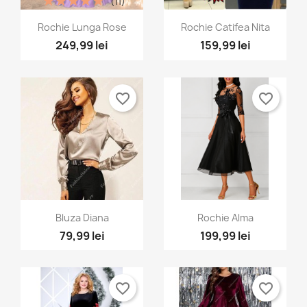
(11)
Vizualizare rapida
Vizualizare rapida


Rochie Lunga Rose
Rochie Catifea Nita
249,99 lei
159,99 lei
+4
+1
favorite_border
favorite_border
Vizualizare rapida
Vizualizare rapida


Bluza Diana
Rochie Alma
79,99 lei
199,99 lei
favorite_border
favorite_border