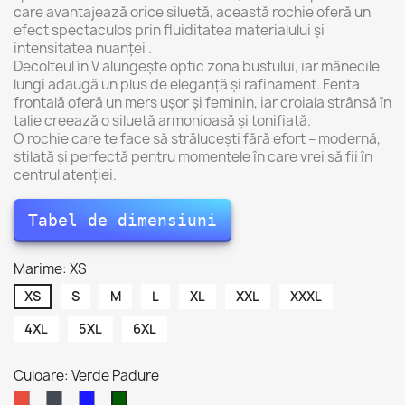
care avantajează orice siluetă, această rochie oferă un
efect spectaculos prin fluiditatea materialului și
intensitatea nuanței .
Decolteul în V alungește optic zona bustului, iar mânecile
lungi adaugă un plus de eleganță și rafinament. Fenta
frontală oferă un mers ușor și feminin, iar croiala strânsă în
talie creează o siluetă armonioasă și tonifiată.
O rochie care te face să strălucești fără efort – modernă,
stilată și perfectă pentru momentele în care vrei să fii în
centrul atenției.
Tabel de dimensiuni
Marime: XS
XS
S
M
L
XL
XXL
XXXL
4XL
5XL
6XL
Culoare: Verde Padure
Roșu
Negru
Albastru
Verde