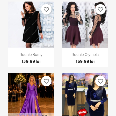
favorite_border
favorite_border
Vizualizare rapida
Vizualizare rapida


Rochie Bumy
Rochie Olympia
139,99 lei
169,99 lei
+2
favorite_border
favorite_border