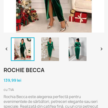


ROCHIE BECCA
139,99 lei
cu TVA
Rochia Becca este alegerea perfectă pentru
evenimentele de sărbători, petreceri elegante sau seri
speciale. Realizată din catifea fină, cu un croi petrecut