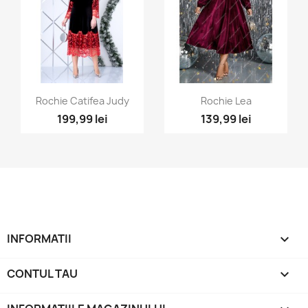
Vizualizare rapida
Vizualizare rapida


Rochie Catifea Judy
Rochie Lea
199,99 lei
139,99 lei
+1
INFORMATII

CONTUL TAU
