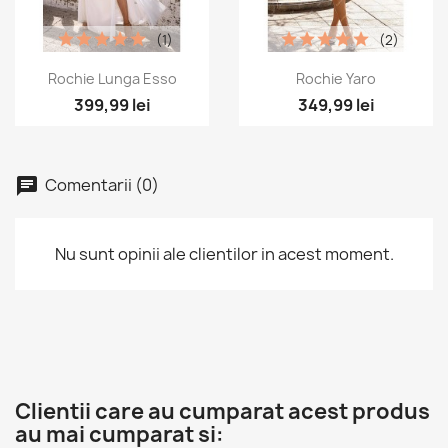
(1)
(2)
Vizualizare rapida
Vizualizare rapida


Rochie Lunga Esso
Rochie Yaro
399,99 lei
349,99 lei
Comentarii (0)
Nu sunt opinii ale clientilor in acest moment.
Clientii care au cumparat acest produs
au mai cumparat si: