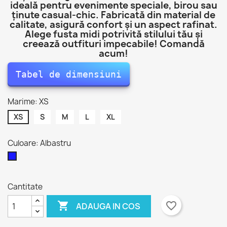
ideală pentru evenimente speciale, birou sau
ținute casual-chic. Fabricată din material de
calitate, asigură confort și un aspect rafinat.
Alege fusta midi potrivită stilului tău și
creează outfituri impecabile! Comandă
acum!
Tabel de dimensiuni
Marime: XS
XS
S
M
L
XL
Culoare: Albastru
Albastru
Cantitate

favorite_border
ADAUGA IN COS