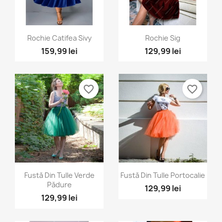
Vizualizare rapida
Vizualizare rapida


Rochie Catifea Sivy
Rochie Sig
159,99 lei
129,99 lei
favorite_border
favorite_border
Vizualizare rapida
Vizualizare rapida


Fustă Din Tulle Verde
Fustă Din Tulle Portocalie
Pădure
129,99 lei
129,99 lei