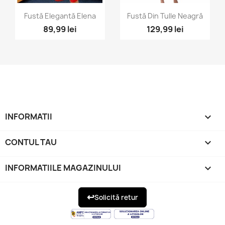
Vizualizare rapida
Vizualizare rapida


Fustă Elegantă Elena
Fustă Din Tulle Neagră
89,99 lei
129,99 lei
INFORMATII

CONTUL TAU

INFORMATIILE MAGAZINULUI
keyboard_arrow_down
↩
Solicită retur