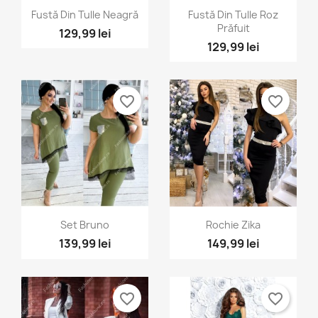
Vizualizare rapida
Vizualizare rapida


Fustă Din Tulle Neagră
Fustă Din Tulle Roz
Prăfuit
129,99 lei
129,99 lei
favorite_border
favorite_border
Vizualizare rapida
Vizualizare rapida


Set Bruno
Rochie Zika
139,99 lei
149,99 lei
favorite_border
favorite_border