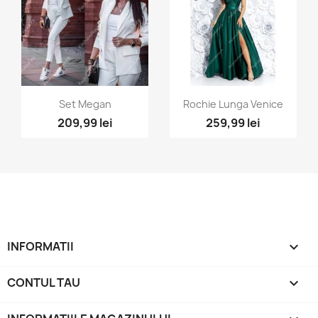
Vizualizare rapida
Vizualizare rapida


Set Megan
Rochie Lunga Venice
209,99 lei
259,99 lei
+1
INFORMATII

CONTUL TAU
