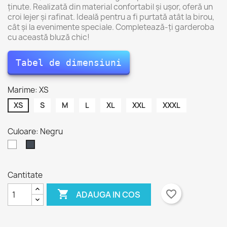
ținute. Realizată din material confortabil și ușor, oferă un
croi lejer și rafinat. Ideală pentru a fi purtată atât la birou,
cât și la evenimente speciale. Completează-ți garderoba
cu această bluză chic!
Tabel de dimensiuni
Marime: XS
XS
S
M
L
XL
XXL
XXXL
Culoare: Negru
Alb
Negru
Cantitate

favorite_border
ADAUGA IN COS