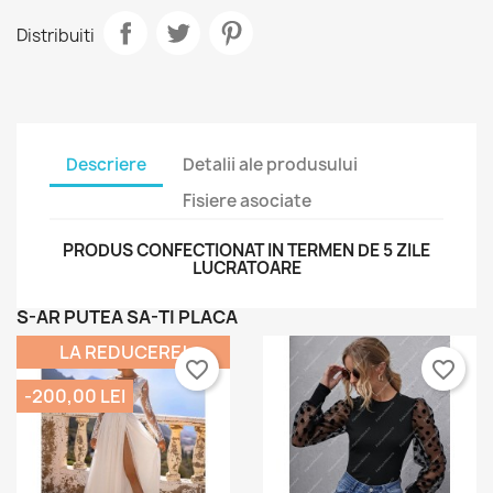
Distribuiti
Descriere
Detalii ale produsului
Fisiere asociate
PRODUS CONFECTIONAT IN TERMEN DE 5 ZILE
LUCRATOARE
S-AR PUTEA SA-TI PLACA
LA REDUCERE!
favorite_border
favorite_border
-200,00 LEI