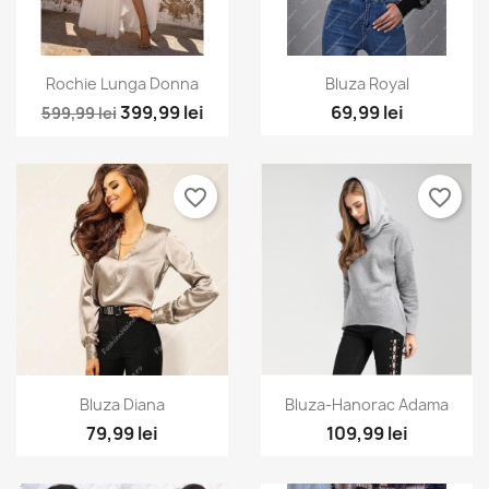
Vizualizare rapida
Vizualizare rapida


Rochie Lunga Donna
Bluza Royal
399,99 lei
69,99 lei
599,99 lei
favorite_border
favorite_border
Vizualizare rapida
Vizualizare rapida


Bluza Diana
Bluza-Hanorac Adama
79,99 lei
109,99 lei
×
Creeaza o lista de dorinte