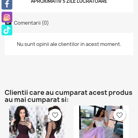
APROXIMATIV 5 ZILE LUCRATOARE
×
Ai nevoie sa fii autentificat pentru a salva produsele in
Adauga la lista dorintelor
lista de dorinte.
Create new list
add_circle_outline
Comentarii (0)
Anuleaza
Anuleaza
Autentificare
Creeaza o lista de dorinte
Nu sunt opinii ale clientilor in acest moment.
Clientii care au cumparat acest produs
au mai cumparat si:
favorite_border
favorite_border