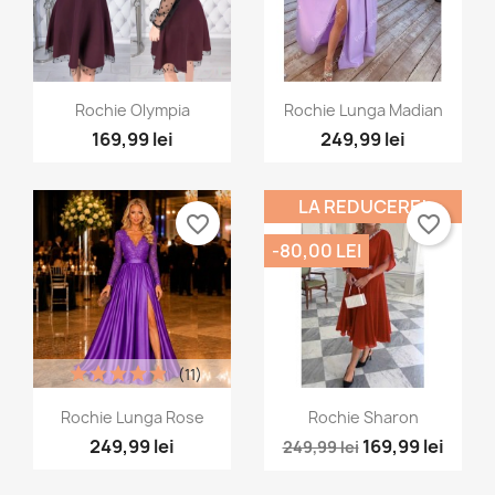
Vizualizare rapida
Vizualizare rapida


Rochie Olympia
Rochie Lunga Madian
169,99 lei
249,99 lei
+2
LA REDUCERE!
favorite_border
favorite_border
-80,00 LEI
(11)
Vizualizare rapida
Vizualizare rapida


Rochie Lunga Rose
Rochie Sharon
249,99 lei
169,99 lei
249,99 lei
+4