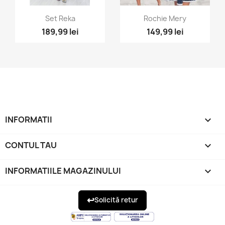
Vizualizare rapida
Vizualizare rapida


Set Reka
Rochie Mery
189,99 lei
149,99 lei
INFORMATII

CONTUL TAU

INFORMATIILE MAGAZINULUI
keyboard_arrow_down
↩
Solicită retur