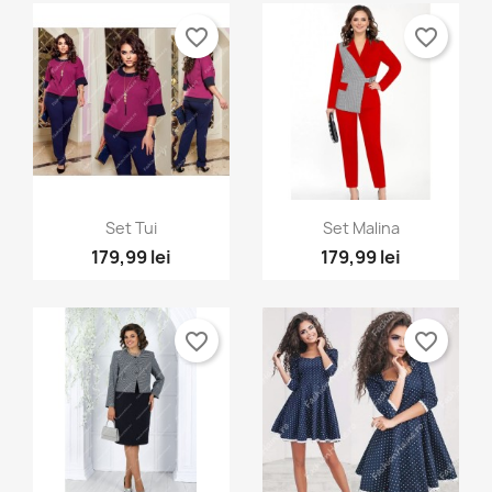
favorite_border
favorite_border
Vizualizare rapida
Vizualizare rapida


Set Tui
Set Malina
179,99 lei
179,99 lei
+1
favorite_border
favorite_border