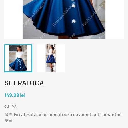
SET RALUCA
149,99 lei
cu TVA
🌸💙
Fii rafinată și fermecătoare cu acest set romantic!
💙🌸