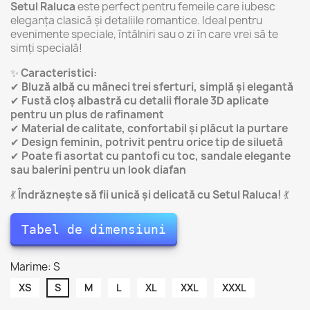
Setul Raluca
este perfect pentru femeile care iubesc
eleganța clasică și detaliile romantice. Ideal pentru
evenimente speciale, întâlniri sau o zi în care vrei să te
simți specială!
✨
Caracteristici:
✔
Bluză albă cu mâneci trei sferturi, simplă și elegantă
✔
Fustă cloș albastră cu detalii florale 3D aplicate
pentru un plus de rafinament
✔
Material de calitate, confortabil și plăcut la purtare
✔
Design feminin, potrivit pentru orice tip de siluetă
✔
Poate fi asortat cu pantofi cu toc, sandale elegante
sau balerini pentru un look diafan
💃
Îndrăznește să fii unică și delicată cu Setul Raluca!
💃
Tabel de dimensiuni
Marime: S
XS
S
M
L
XL
XXL
XXXL