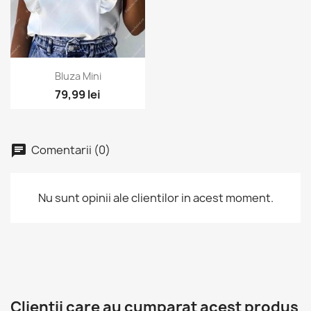
Vizualizare rapida

Bluza Mini
79,99 lei
Comentarii (0)
Nu sunt opinii ale clientilor in acest moment.
Clientii care au cumparat acest produs