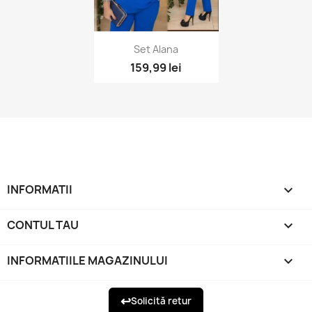
Vizualizare rapida

Set Alana
159,99 lei
INFORMATII

CONTUL TAU

INFORMATIILE MAGAZINULUI
keyboard_arrow_down
↩
Solicită retur