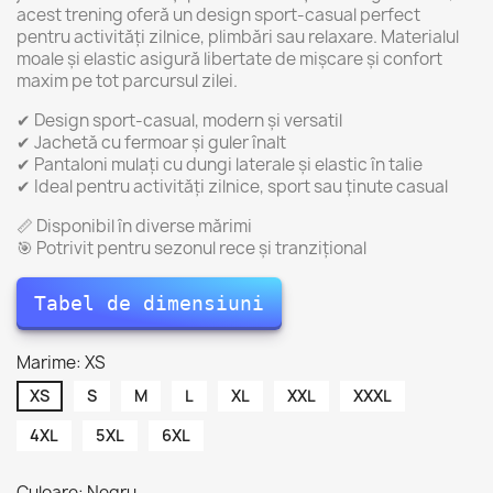
acest trening oferă un design sport-casual perfect
pentru activități zilnice, plimbări sau relaxare. Materialul
moale și elastic asigură libertate de mișcare și confort
maxim pe tot parcursul zilei.
✔ Design sport-casual, modern și versatil
✔ Jachetă cu fermoar și guler înalt
✔ Pantaloni mulați cu dungi laterale și elastic în talie
✔ Ideal pentru activități zilnice, sport sau ținute casual
📏 Disponibil în diverse mărimi
🎯 Potrivit pentru sezonul rece și tranzițional
Tabel de dimensiuni
Marime: XS
XS
S
M
L
XL
XXL
XXXL
4XL
5XL
6XL
Culoare: Negru