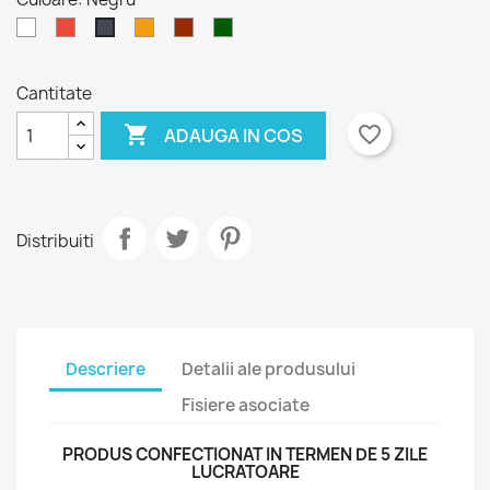
Alb
Roșu
Portocaliu
Bordeaux
Verde
Negru
Padure
Cantitate

favorite_border
ADAUGA IN COS
Distribuiti
Descriere
Detalii ale produsului
Fisiere asociate
×
Creeaza o lista de dorinte
×
PRODUS CONFECTIONAT IN TERMEN DE 5 ZILE
Autentificare
LUCRATOARE