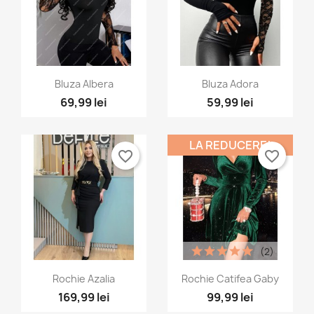
Vizualizare rapida
Vizualizare rapida


Bluza Albera
Bluza Adora
69,99 lei
59,99 lei
LA REDUCERE!
favorite_border
favorite_border
(2)
Vizualizare rapida
Vizualizare rapida


Rochie Azalia
Rochie Catifea Gaby
169,99 lei
99,99 lei
+2