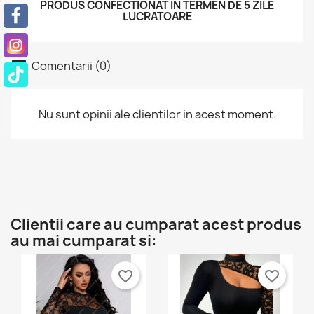
Numele listei de dorinte
PRODUS CONFECTIONAT IN TERMEN DE 5 ZILE
×
Ai nevoie sa fii autentificat pentru a salva produsele in
LUCRATOARE
Adauga la lista dorintelor
lista de dorinte.
Create new list
add_circle_outline
Comentarii (0)
Anuleaza
Anuleaza
Autentificare
Creeaza o lista de dorinte
Nu sunt opinii ale clientilor in acest moment.
Clientii care au cumparat acest produs
au mai cumparat si:
favorite_border
favorite_border