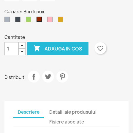
Culoare: Bordeaux
Gri
Negru
Verde
Roz
Gold
Bordeaux
prafuit
Cantitate

favorite_border
ADAUGA IN COS
Distribuiti
×
Descriere
Detalii ale produsului
Creeaza o lista de dorinte
×
Fisiere asociate
Autentificare