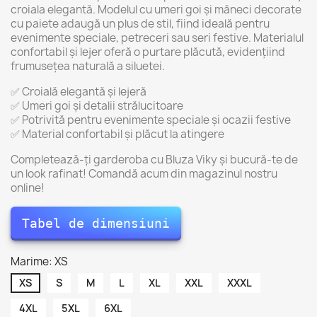
croiala elegantă. Modelul cu umeri goi și mâneci decorate
cu paiete adaugă un plus de stil, fiind ideală pentru
evenimente speciale, petreceri sau seri festive. Materialul
confortabil și lejer oferă o purtare plăcută, evidențiind
frumusețea naturală a siluetei.
✅ Croială elegantă și lejeră
✅ Umeri goi și detalii strălucitoare
✅ Potrivită pentru evenimente speciale și ocazii festive
✅ Material confortabil și plăcut la atingere
Completează-ți garderoba cu Bluza Viky și bucură-te de
un look rafinat! Comandă acum din magazinul nostru
online!
Tabel de dimensiuni
Marime: XS
XS
S
M
L
XL
XXL
XXXL
4XL
5XL
6XL