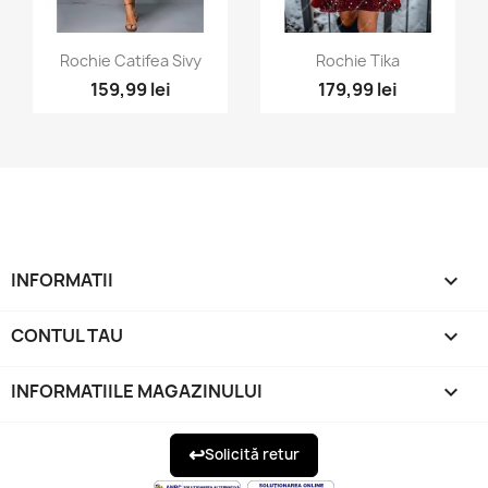
Vizualizare rapida
Vizualizare rapida


Rochie Catifea Sivy
Rochie Tika
159,99 lei
179,99 lei
INFORMATII

CONTUL TAU

INFORMATIILE MAGAZINULUI
keyboard_arrow_down
↩
Solicită retur